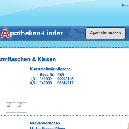
Home
rmflaschen & Kissen
Kunststoffwärmflasche
Best.-Nr.
PZN
1,8 l
140032
00003145
0,5 l
140000
06344717
Nackenhörnchen
Mit Bio-Roggenfüllung.